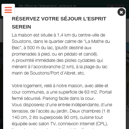
Site Officiel de l'hébergement
, partenaire de
Office de Tourisme Landes Atlantique Sud
RÉSERVEZ VOTRE SÉJOUR L'ESPRIT
CHEZ MARIE-PAULE ET JEAN-PIERRE - SOUSTONS - LANDES
SEREIN
ATLANTIQUE SUD
La maison est située à 1,4 km du centre-ville de
Soustons, dans le quartier calme de "La Mathe du
Bec", à 500 m du lac, (plutôt destiné aux
promenades à pied, ou en pédalo et canoë).
A proximité immédiate des pistes cyclables qui
mènent à l’accrobranche (2 km), à la plage du lac
marin de Soustons/Port d’Albret, etc.
Votre logement, relié à notre maison, avec allée et
cour communes, a une superficie de 63 m2. Portail
fermé sécurisé. Parking facile dans la cour.
Vous disposerez d’une entrée indépendante, d’une
terrasse, de l’accès au jardin. Deux chambres (1 lit
140 cm, 2 lits superposés 90 cm), cuisine tout
équipée avec salon TV, connexion internet (CPL),