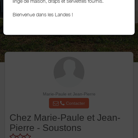
linge de maison, draps et serviettes fournis.
Bienvenue dans les Landes !
Marie-Paule et Jean-Pierre
Contacter
Chez Marie-Paule et Jean-
Pierre - Soustons