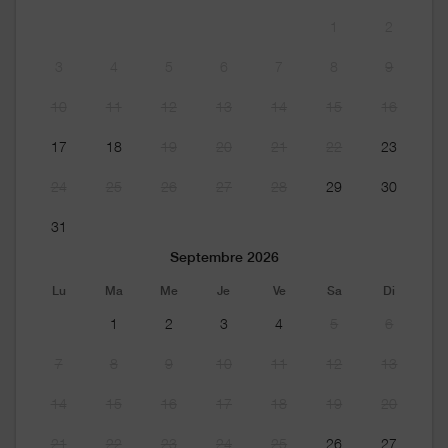
1
2
3
4
5
6
7
8
9
10
11
12
13
14
15
16
17
18
19
20
21
22
23
24
25
26
27
28
29
30
31
Septembre 2026
Lu
Ma
Me
Je
Ve
Sa
Di
1
2
3
4
5
6
7
8
9
10
11
12
13
14
15
16
17
18
19
20
21
22
23
24
25
26
27