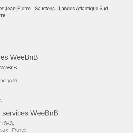
t Jean-Pierre - Soustons - Landes Atlantique Sud
rre
vices WeeBnB
e WeeBnB
radignan
IN
s services WeeBnB
VH SAS,
baix - France.