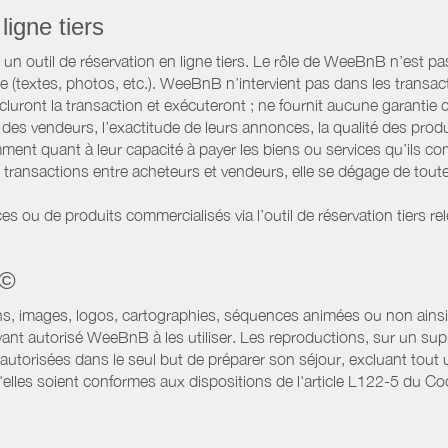
ligne tiers
 outil de réservation en ligne tiers. Le rôle de WeeBnB n’est pas c
te (textes, photos, etc.). WeeBnB n’intervient pas dans les transac
luront la transaction et exécuteront ; ne fournit aucune garantie
es vendeurs, l’exactitude de leurs annonces, la qualité des prod
ment quant à leur capacité à payer les biens ou services qu’ils 
transactions entre acheteurs et vendeurs, elle se dégage de toute
es ou de produits commercialisés via l’outil de réservation tiers re
 ©
ns, images, logos, cartographies, séquences animées ou non ainsi 
ant autorisé WeeBnB à les utiliser. Les reproductions, sur un supp
utorisées dans le seul but de préparer son séjour, excluant tout u
lles soient conformes aux dispositions de l'article L122-5 du Code