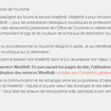
fices de Tourisme.
eeDigital qui fournit le service WeeBnB. WeeBnB a pour fonctionnal
eeBnB », pour les prestataires hébergeurs touristiques et professi
 des restaurants) partenaires de l’Office de Tourisme ou référencés 
mportent le logo et les couleurs de la marque de destination touri
 ou le professionnel du tourisme désigné ci-après, et qui bénéfic
 touristique sur la destination.
ltant le présent site WeeBnB dans le but de préparer son séjour a
service WeeBnB. En parcourant les pages du site, l’utilisateur 
tilisation des services WeeBnB:
Accédez aux Conditions général
ter la communication et les échanges entre les propriétaires d'héb
s de WeeBnB : l'équité et la juste valeur des échanges et des bien
. Vous êtes les acteurs de l'écosystème créé, participez à son amé