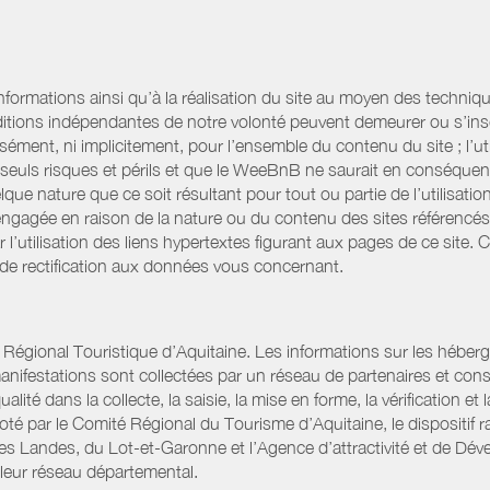
informations ainsi qu’à la réalisation du site au moyen des techniqu
itions indépendantes de notre volonté peuvent demeurer ou s’ins
ssément, ni implicitement, pour l’ensemble du contenu du site ; l’uti
es seuls risques et périls et que le WeeBnB ne saurait en conséquen
elque nature que ce soit résultant pour tout ou partie de l’utilisat
engagée en raison de la nature ou du contenu des sites référencé
l’utilisation des liens hypertextes figurant aux pages de ce site. 
 de rectification aux données vous concernant.
gional Touristique d’Aquitaine. Les informations sur les hébergemen
t manifestations sont collectées par un réseau de partenaires et c
é dans la collecte, la saisie, la mise en forme, la vérification et 
iloté par le Comité Régional du Tourisme d’Aquitaine, le disposit
es Landes, du Lot-et-Garonne et l’Agence d’attractivité et de D
 leur réseau départemental.